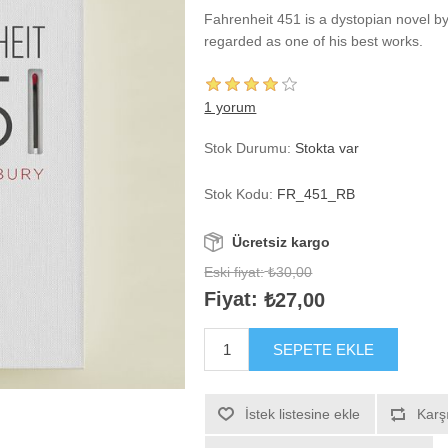
Fahrenheit 451 is a dystopian novel by
regarded as one of his best works.
1 yorum
Stok Durumu:
Stokta var
Stok Kodu:
FR_451_RB
Ücretsiz kargo
Eski fiyat:
₺30,00
Fiyat:
₺27,00
SEPETE EKLE
İstek listesine ekle
Karşı