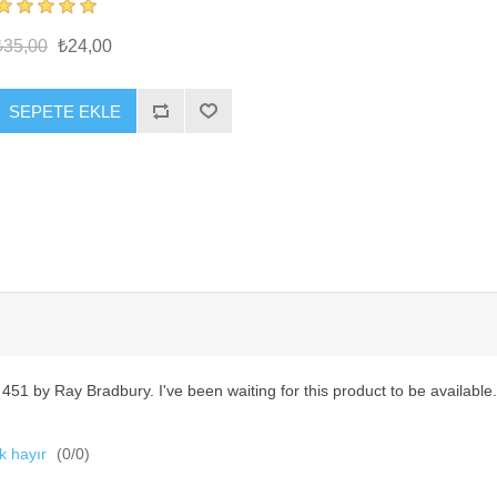
₺35,00
₺24,00
SEPETE EKLE
51 by Ray Bradbury. I've been waiting for this product to be available. It
k hayır
(
0
/
0
)