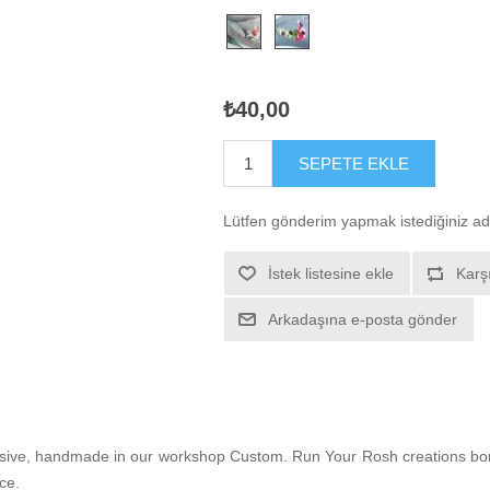
₺40,00
SEPETE EKLE
Lütfen gönderim yapmak istediğiniz ad
İstek listesine ekle
Karşı
Arkadaşına e-posta gönder
ive, handmade in our workshop Custom. Run Your Rosh creations born 
ce.