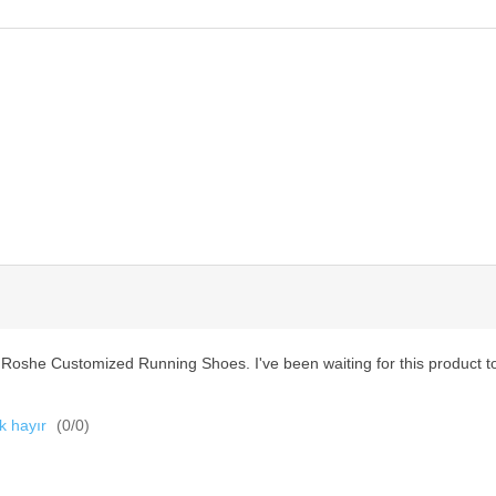
 Roshe Customized Running Shoes. I've been waiting for this product to be
k hayır
(
0
/
0
)