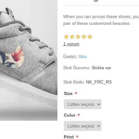
When you ran across these shoes, you 
pair of these customized beauties.
1 yorum
Üretici:
Nike
Stok Durumu:
Stokta var
Stok Kodu:
NK_FRC_RS
*
Size
*
Color
*
Print