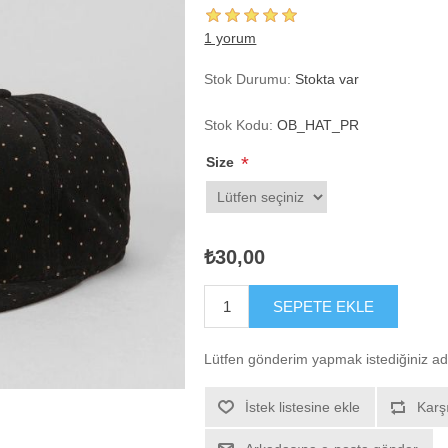
1 yorum
Stok Durumu:
Stokta var
Stok Kodu:
OB_HAT_PR
*
Size
₺30,00
SEPETE EKLE
Lütfen gönderim yapmak istediğiniz ad
İstek listesine ekle
Karşı