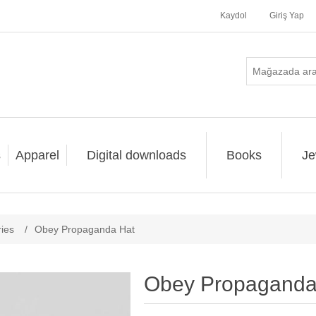
Kaydol
Giriş Yap
s
Apparel
Digital downloads
Books
Je
ies
/
Obey Propaganda Hat
Obey Propaganda