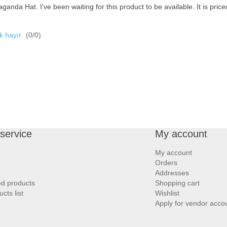
nda Hat. I've been waiting for this product to be available. It is priced
k hayır
(
0
/
0
)
service
My account
My account
Orders
Addresses
ed products
Shopping cart
ts list
Wishlist
Apply for vendor acco