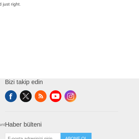
 just right.
Bizi takip edin
Haber bülteni
unt
ABONE OL