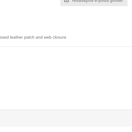
Arkadaşına e-posta gönder
ossed leather patch and web closure