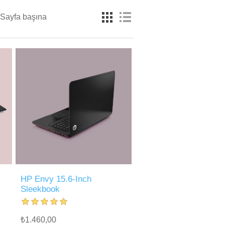
Sayfa başına
HP Envy 15.6-Inch
Sleekbook
₺1.460,00